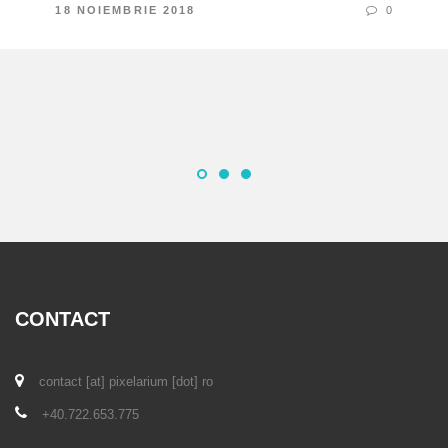
18 NOIEMBRIE 2018
0
CONTACT
contact [at] pixelarium [dot] ro
+40.722.653.775