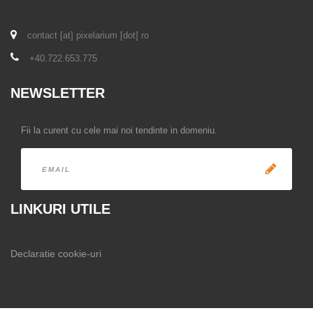
contact [at] pixelarium [dot] ro
+40.722.653.775
NEWSLETTER
Fii la curent cu cele mai noi tendinte in domeniu.
LINKURI UTILE
Declaratie cookie-uri