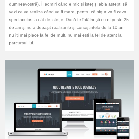
dumneavostră). Îl admiri când e mic și isteț și abia aștepți să
vezi ce va realiza când va fi mare, pentru că sigur va fi ceva
spectaculos la cât de isteț e. Dacă te întâlnești cu el peste 25
de ani și nu a depașit realizările și cunoștințele de la 10 ani,
nu îți mai place la fel de mult, nu mai ești la fel de atent la
parcursul lui.