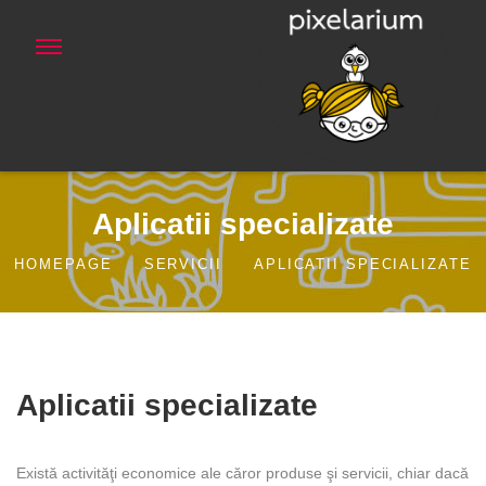
Aplicatii specializate
HOMEPAGE
SERVICII
APLICATII SPECIALIZATE
Aplicatii specializate
Există activităţi economice ale căror produse şi servicii, chiar dacă