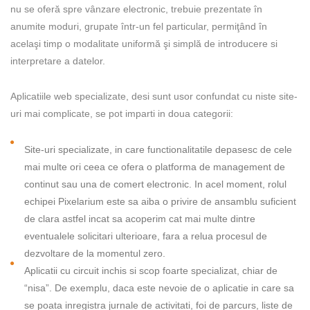
nu se oferă spre vânzare electronic, trebuie prezentate în
anumite moduri, grupate într-un fel particular, permiţând în
acelaşi timp o modalitate uniformă şi simplă de introducere si
interpretare a datelor.
Aplicatiile web specializate, desi sunt usor confundat cu niste site-
uri mai complicate, se pot imparti in doua categorii:
Site-uri specializate, in care functionalitatile depasesc de cele
mai multe ori ceea ce ofera o platforma de management de
continut sau una de comert electronic. In acel moment, rolul
echipei Pixelarium este sa aiba o privire de ansamblu suficient
de clara astfel incat sa acoperim cat mai multe dintre
eventualele solicitari ulterioare, fara a relua procesul de
dezvoltare de la momentul zero.
Aplicatii cu circuit inchis si scop foarte specializat, chiar de
“nisa”. De exemplu, daca este nevoie de o aplicatie in care sa
se poata inregistra jurnale de activitati, foi de parcurs, liste de