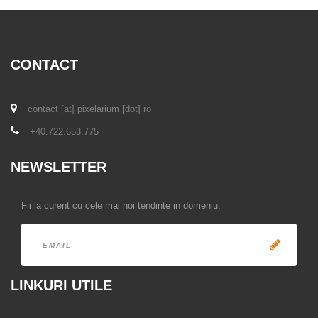
CONTACT
contact [at] pixelarium [dot] ro
+40.722.653.775
NEWSLETTER
Fii la curent cu cele mai noi tendinte in domeniu.
LINKURI UTILE