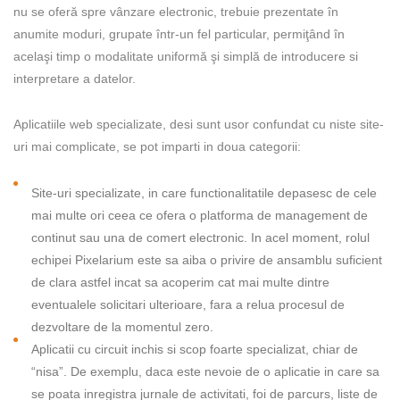
nu se oferă spre vânzare electronic, trebuie prezentate în
anumite moduri, grupate într-un fel particular, permiţând în
acelaşi timp o modalitate uniformă şi simplă de introducere si
interpretare a datelor.
Aplicatiile web specializate, desi sunt usor confundat cu niste site-
uri mai complicate, se pot imparti in doua categorii:
Site-uri specializate, in care functionalitatile depasesc de cele
mai multe ori ceea ce ofera o platforma de management de
continut sau una de comert electronic. In acel moment, rolul
echipei Pixelarium este sa aiba o privire de ansamblu suficient
de clara astfel incat sa acoperim cat mai multe dintre
eventualele solicitari ulterioare, fara a relua procesul de
dezvoltare de la momentul zero.
Aplicatii cu circuit inchis si scop foarte specializat, chiar de
“nisa”. De exemplu, daca este nevoie de o aplicatie in care sa
se poata inregistra jurnale de activitati, foi de parcurs, liste de