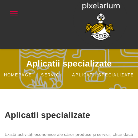
Aplicatii specializate
HOMEPAGE
SERVICII
APLICATII SPECIALIZATE
Aplicatii specializate
Există activităţi economice ale căror produse şi servicii, chiar dacă