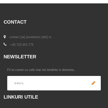
CONTACT
contact [at] pixelarium [dot] ro
+40.722.653.775
NEWSLETTER
Fii la curent cu cele mai noi tendinte in domeniu.
LINKURI UTILE